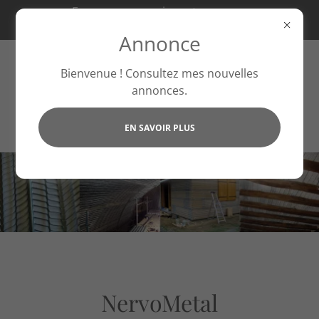
Essayez nos services et recevez
20 % de réduction ce mois-ci !
Annonce
Bienvenue ! Consultez mes nouvelles
annonces.
EN SAVOIR PLUS
NervoMetal